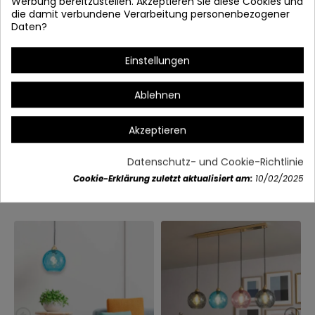
Werbung bereitzustellen. Akzeptieren Sie diese Cookies und
die damit verbundene Verarbeitung personenbezogener
Daten?
Einstellungen
Ablehnen
Akzeptieren
Artikeldetails
Datenschutz- und Cookie-Richtlinie
Cookie-Erklärung zuletzt aktualisiert am:
10/02/2025
Vielleicht gefällt Ihnen auch