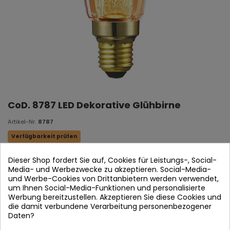
CoD. 8787 LED Dekorative Glühbirne
Artikel-Nr.
8787
Verfügbarkeit prüfen
Dieser Shop fordert Sie auf, Cookies für Leistungs-, Social-
LED Lampe
Media- und Werbezwecke zu akzeptieren. Social-Media-
LUZ CÁLIDA
und Werbe-Cookies von Drittanbietern werden verwendet,
um Ihnen Social-Media-Funktionen und personalisierte
E27 4W - 2700K
Werbung bereitzustellen. Akzeptieren Sie diese Cookies und
die damit verbundene Verarbeitung personenbezogener
LM: 150lm
Daten?
6.4 x 14.8 mm