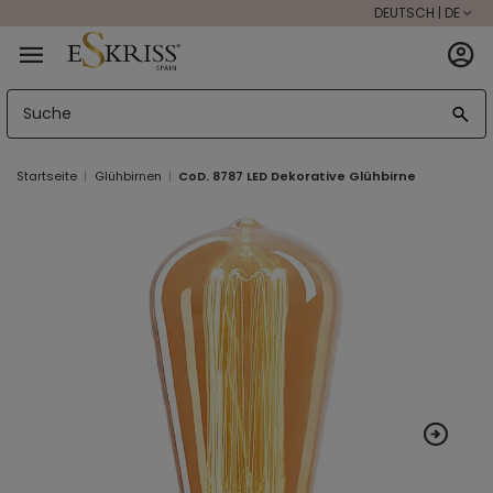
DEUTSCH | DE
Startseite
Glühbirnen
CoD. 8787 LED Dekorative Glühbirne