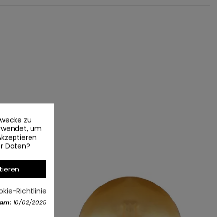
ezwecke zu
erwendet, um
Akzeptieren
er Daten?
tieren
kie-Richtlinie
 am:
10/02/2025