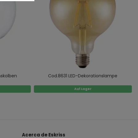
nskolben
Cod.8631 LED-Dekorationslampe
Auf Lager
Acerca de Eskriss