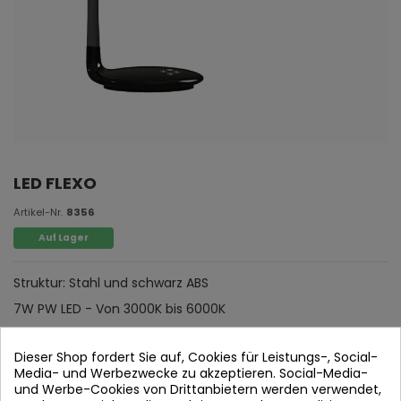
LED FLEXO
Artikel-Nr.
8356
Auf Lager
Struktur: Stahl und schwarz ABS
7W PW LED - Von 3000K bis 6000K
LM: 350 lm
Dieser Shop fordert Sie auf, Cookies für Leistungs-, Social-
Maßnahmen: Basis:
12 cm 日本語 Breite: 30 cm
Media- und Werbezwecke zu akzeptieren. Social-Media-
und Werbe-Cookies von Drittanbietern werden verwendet,