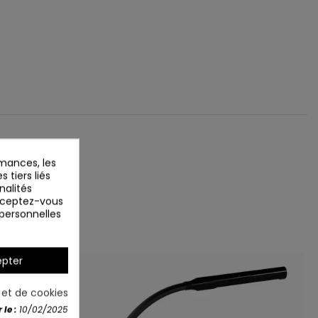
mances, les
 tiers liés
nalités
Acceptez-vous
 personnelles
pter
é et de cookies
le :
10/02/2025