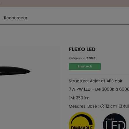
s
FLEXO LED
Référence
8356
En stock
Structure: Acier et ABS noir
7W PW LED - De 3000K à 600
LM: 350 lm
Mesures: Base :
12 cm 日本語 