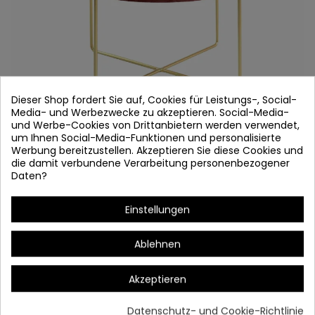
Dieser Shop fordert Sie auf, Cookies für Leistungs-, Social-
Media- und Werbezwecke zu akzeptieren. Social-Media-
und Werbe-Cookies von Drittanbietern werden verwendet,
um Ihnen Social-Media-Funktionen und personalisierte
DESKTOP 8555
Werbung bereitzustellen. Akzeptieren Sie diese Cookies und
die damit verbundene Verarbeitung personenbezogener
Artikel-Nr.
8555
Daten?
Auf Lager
Einstellungen
Stahl Gold
Bildschirm Samt Braun
Ablehnen
Innenausstattung
Akzeptieren
Bombilla: E27
Maßnahmen:
34 cm 日本語: 43 cm
Datenschutz- und Cookie-Richtlinie