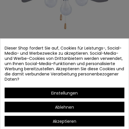
Dieser Shop fordert Sie auf, Cookies für Leistungs-, Social-
Media- und Werbezwecke zu akzeptieren. Social-Media-
LÜFTER 44110
und Werbe-Cookies von Drittanbietern werden verwendet,
um Ihnen Social-Media-Funktionen und personalisierte
Artikel-Nr.
44110
Werbung bereitzustellen. Akzeptieren Sie diese Cookies und
die damit verbundene Verarbeitung personenbezogener
Auf Lager
Daten?
CEGA MODEL
Einstellungen
Palas: 4 reversible Klingen silber/haya Holz
Ablehnen
Karosserie: Aluminium chrom Farbe
Bulb: 3 x E27 (nicht enthalten)
Akzeptieren
Leistungseingang: 230V/50Hz