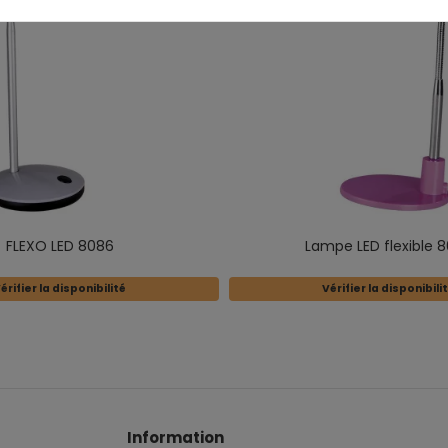
FLEXO LED 8086
Lampe LED flexible 
érifier la disponibilité
Vérifier la disponibili
Information