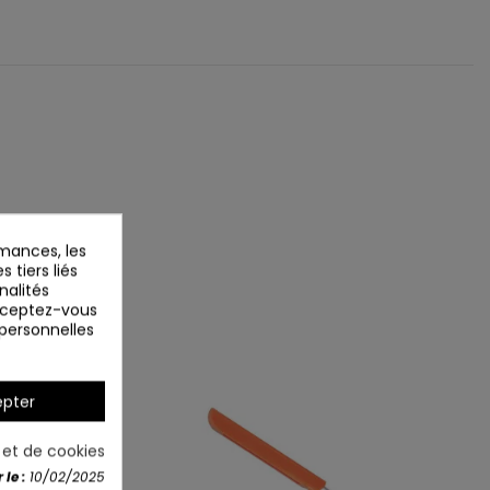
mances, les
 tiers liés
nalités
Acceptez-vous
 personnelles
pter
é et de cookies
le :
10/02/2025