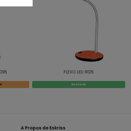
8095
FLEXO LED 8126
té
En stock
A Propos de Eskriss