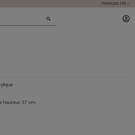
FRANÇAIS | FR
rylique
e hauteur: 37 cm