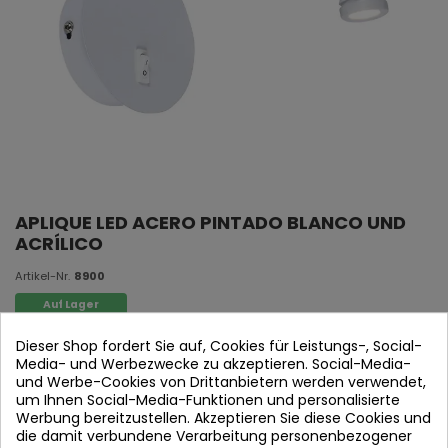
APLIQUE LED ACERO PINTADO BLANCO UND
ACRÍLICO
Artikel-Nr.
8900
Auf Lager
Dieser Shop fordert Sie auf, Cookies für Leistungs-, Social-
LED-LEUCHTEN Anwendung
Media- und Werbezwecke zu akzeptieren. Social-Media-
und Werbe-Cookies von Drittanbietern werden verwendet,
Stahl lackiert
um Ihnen Social-Media-Funktionen und personalisierte
weiß und acryl
Werbung bereitzustellen. Akzeptieren Sie diese Cookies und
die damit verbundene Verarbeitung personenbezogener
3W LED 3000K