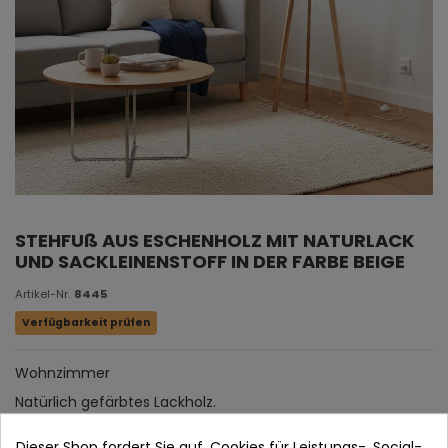
STEHFUß AUS ESCHENHOLZ MIT NATURLACK
UND SACKLEINENSTOFF IN DER FARBE BEIGE
Artikel-Nr.
8445
Verfügbarkeit prüfen
Wohnzimmer
Natürlich gefärbtes Lackholz.
Bildschirm: Weiße Beige.
Dieser Shop fordert Sie auf, Cookies für Leistungs-, Social-