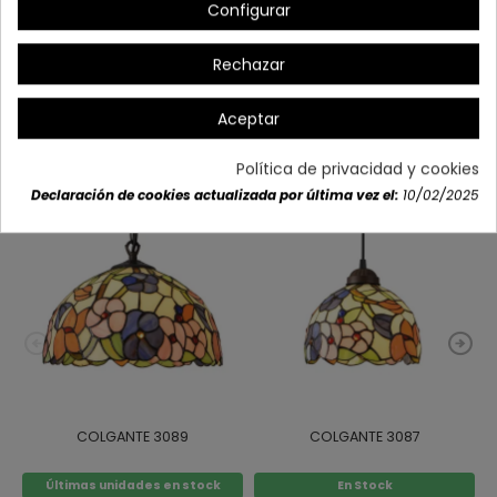
Configurar
Detalles del producto
Rechazar
Aceptar
También podría interesarle
Política de privacidad y cookies
Declaración de cookies actualizada por última vez el:
10/02/2025
COLGANTE 3089
COLGANTE 3087
Últimas unidades en stock
En Stock