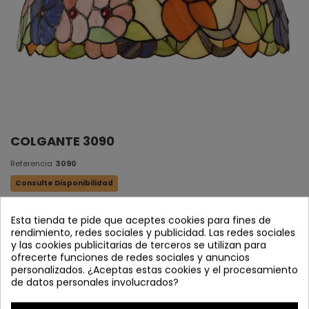
COLGANTE 3090
Referencia
3090
Consulte Disponibilidad
Colgante 2L
Esta tienda te pide que aceptes cookies para fines de
rendimiento, redes sociales y publicidad. Las redes sociales
Cristal tiffany Original
y las cookies publicitarias de terceros se utilizan para
Fundición marrón chocolate
ofrecerte funciones de redes sociales y anuncios
personalizados. ¿Aceptas estas cookies y el procesamiento
2 x E27 (bombillas no incluidas)
de datos personales involucrados?
40 x 30 x (H 120 máx.) cm