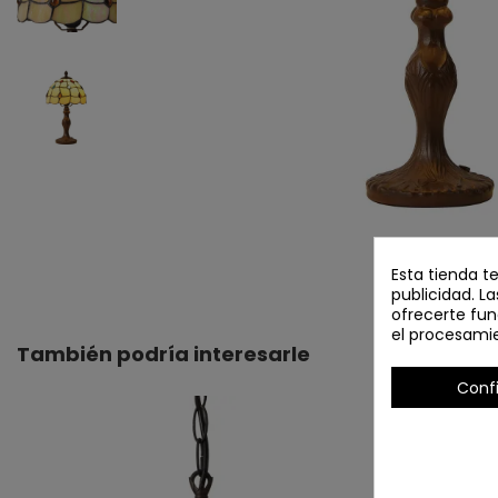
Esta tienda t
publicidad. La
ofrecerte fun
el procesami
También podría interesarle
Conf