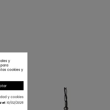
ales y
n para
stas cookies y
ptar
cidad y cookies
 el:
10/02/2025