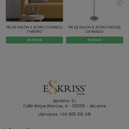
PIE DE SALÓN 1L ACERO DORADO
PIE DE SALÓN 1L ACERO NÍQUEL
P
Y NEGRO
SATINADO
En Stock
En Stock
Apolana. S.L
Calle Borjas Blancas, 4 - 03006 - Alicante
Llámanos: +34 965 106 415