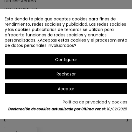
Difusor: Acrílico
LED 24W PW LED
De 2700K hasta 6500K
Esta tienda te pide que aceptes cookies para fines de
rendimiento, redes sociales y publicidad. Las redes sociales
IP: 20
y las cookies publicitarias de terceros se utilizan para
ofrecerte funciones de redes sociales y anuncios
LM: 1440 lm
personalizados. ¿Aceptas estas cookies y el procesamiento
Medidas:
40 cm | Alto: 5,5 cm
de datos personales involucrados?
Configurar
Rechazar
Aceptar
(ARTÍCULO EXCLUSIVO WEB)
Política de privacidad y cookies
Declaración de cookies actualizada por última vez el:
10/02/2025
Detalles del producto