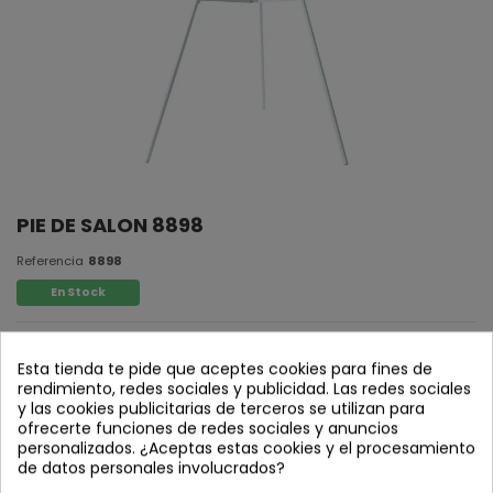
PIE DE SALON 8898
Referencia
8898
En Stock
Pie de salón
Esta tienda te pide que aceptes cookies para fines de
Acero pintado blanco,
rendimiento, redes sociales y publicidad. Las redes sociales
y las cookies publicitarias de terceros se utilizan para
plateado y acrílico
ofrecerte funciones de redes sociales y anuncios
1 x E27 (bombilla no incluida)
personalizados. ¿Aceptas estas cookies y el procesamiento
de datos personales involucrados?
Diámetro 66 x (H145) cm