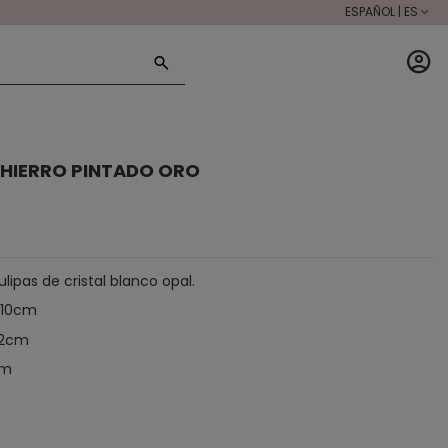
ESPAÑOL | ES
L HIERRO PINTADO ORO
lipas de cristal blanco opal.
 10cm
12cm
cm