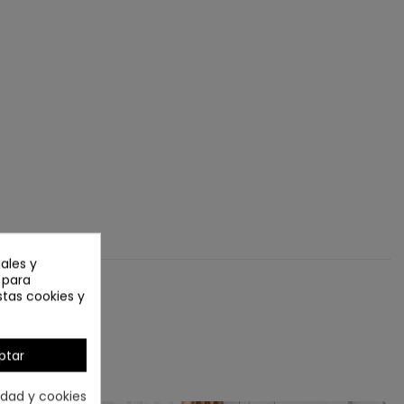
ales y
n para
stas cookies y
ptar
cidad y cookies