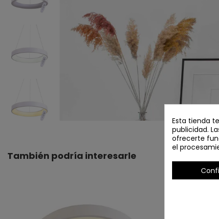
Esta tienda t
publicidad. La
ofrecerte fun
el procesami
También podría interesarle
Conf