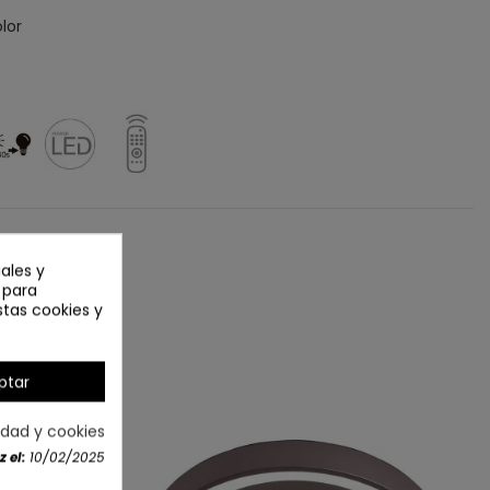
lor
ales y
n para
stas cookies y
ptar
cidad y cookies
 el:
10/02/2025