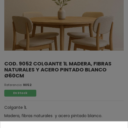
COD. 9052 COLGANTE 1L MADERA, FIBRAS
NATURALES Y ACERO PINTADO BLANCO
Ø60CM
Referencia
9052
En Stock
Colgante 1L
Madera, fibras naturales y acero pintado blanco.