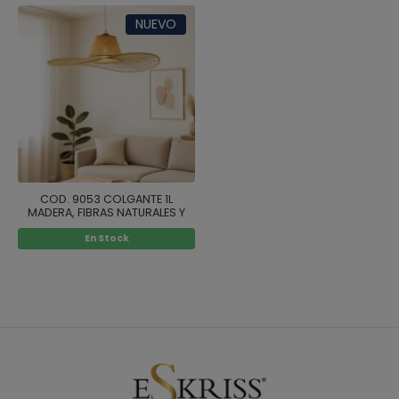
NUEVO
COD. 9053 COLGANTE 1L
MADERA, FIBRAS NATURALES Y
ACERO PINTADO BLANCO
En Stock
Ø80CM