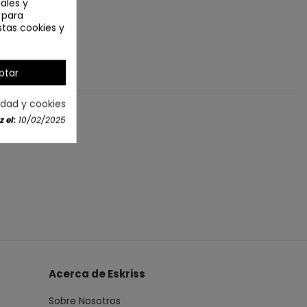
ales y
n para
stas cookies y
ptar
cidad y cookies
 el:
10/02/2025
Acerca de Eskriss
Sobre Nosotros