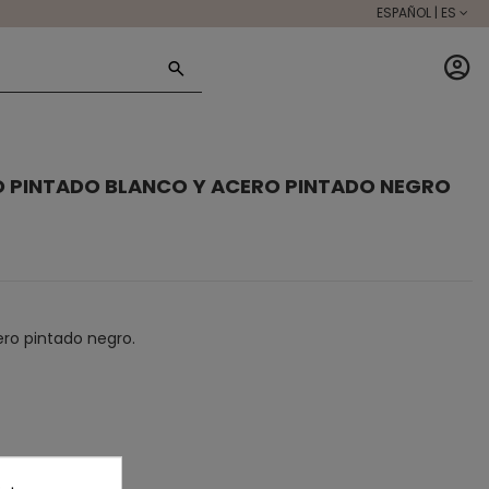
ESPAÑOL | ES
O PINTADO BLANCO Y ACERO PINTADO NEGRO
ero pintado negro.