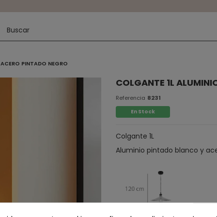
Y ACERO PINTADO NEGRO
COLGANTE 1L ALUMINI
Referencia
8231
En Stock
Colgante 1L
Aluminio pintado blanco y ac