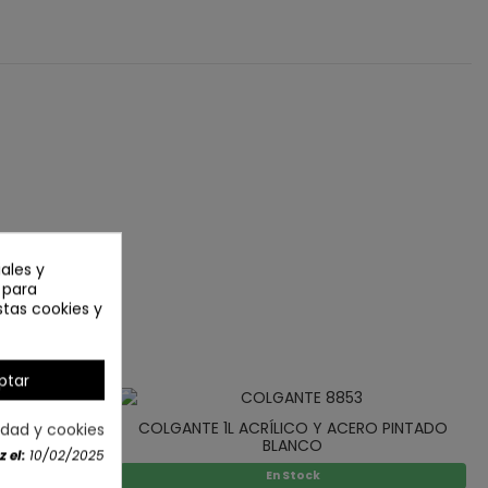
ales y
n para
stas cookies y
ptar
COLGANTE 1L ACRÍLICO Y ACERO PINTADO
cidad y cookies
BLANCO
 el:
10/02/2025
En Stock