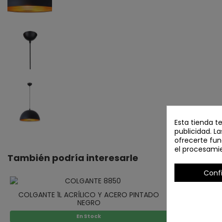
Esta tienda t
publicidad. La
ofrecerte fun
el procesami
También podría interesarle
Conf
COLGANTE 1L ACRÍLICO Y ACERO PINTADO
NEGRO
En Stock