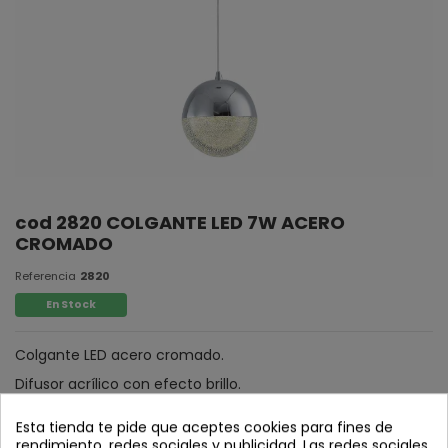
cod 2820 COLGANTE LED 7W ACERO
CROMADO
Referencia
2820
En Stock
Colgante LED acero cromado.
Difusor acrílico con efecto brillo.
* Diametro tulipa: 10 cm
Esta tienda te pide que aceptes cookies para fines de
rendimiento, redes sociales y publicidad. Las redes sociales