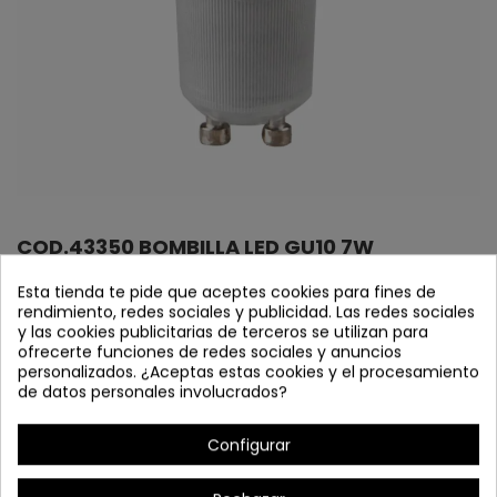
COD.43350 BOMBILLA LED GU10 7W
REGULABLE MEMORIA 4000K
Esta tienda te pide que aceptes cookies para fines de
Referencia
43350
rendimiento, redes sociales y publicidad. Las redes sociales
y las cookies publicitarias de terceros se utilizan para
En stock
ofrecerte funciones de redes sociales y anuncios
personalizados. ¿Aceptas estas cookies y el procesamiento
de datos personales involucrados?
Bombilla LED GU10 7W 4000K regulable memoria
*Encendido con memoria pasados 6/8 seg. off
Configurar