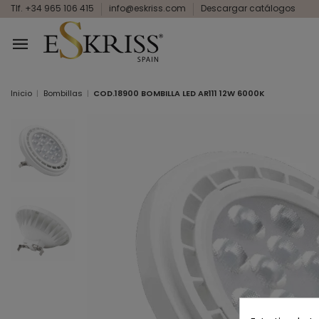
Tlf. +34 965 106 415
info@eskriss.com
Descargar catálogos
Inicio
Bombillas
COD.18900 BOMBILLA LED AR111 12W 6000K