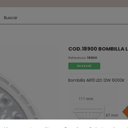
COD.18900 BOMBILLA L
Referencia
18900
En stock
Bombilla AR111 LED 12W 6000K