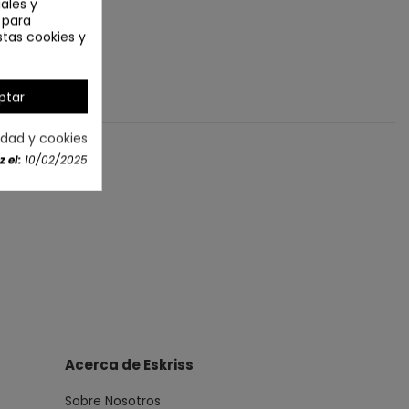
ales y
n para
stas cookies y
ptar
cidad y cookies
 el:
10/02/2025
Acerca de Eskriss
Sobre Nosotros