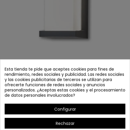
Esta tienda te pide que aceptes cookies para fines de
COD.54600 APLIQUE EXTERIOR LED 20W
rendimiento, redes sociales y publicidad. Las redes sociales
MODELO TOGO ANTRACITA
y las cookies publicitarias de terceros se utilizan para
ofrecerte funciones de redes sociales y anuncios
Referencia
54600
personalizados. ¿Aceptas estas cookies y el procesamiento
En stock
de datos personales involucrados?
Aplique exterior LED 20W Modelo Togo color antracita
Configurar
Rechazar