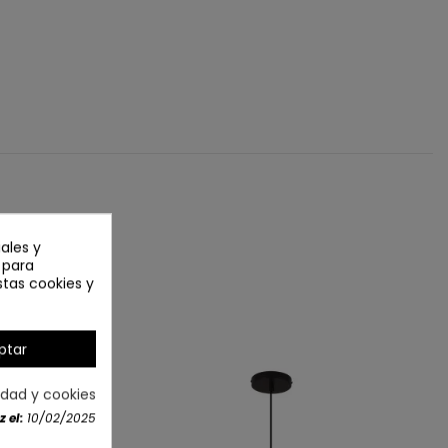
ales y
n para
stas cookies y
ptar
cidad y cookies
 el:
10/02/2025