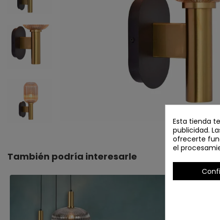
Esta tienda t
publicidad. La
ofrecerte fun
el procesami
También podría interesarle
Conf