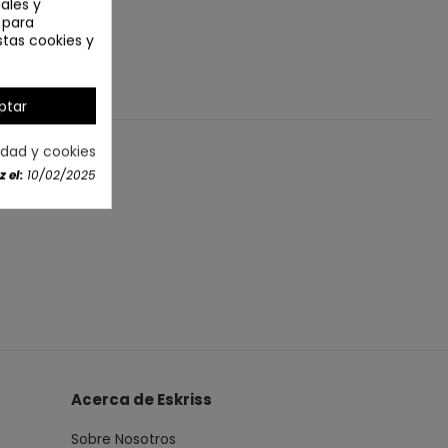
ales y
n para
stas cookies y
ptar
cidad y cookies
 el:
10/02/2025
Acerca de Eskriss
Sobre Nosotros