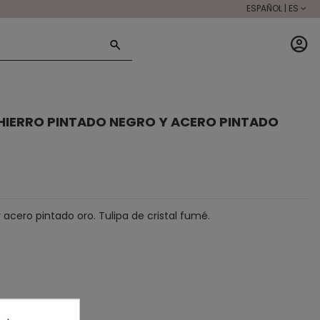
ESPAÑOL | ES
L HIERRO PINTADO NEGRO Y ACERO PINTADO
 acero pintado oro. Tulipa de cristal fumé.