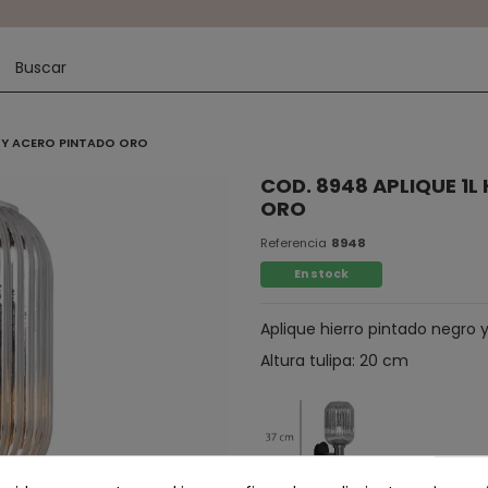
O Y ACERO PINTADO ORO
COD. 8948 APLIQUE 1
ORO
Referencia
8948
En stock
Aplique hierro pintado negro y
Altura tulipa: 20 cm