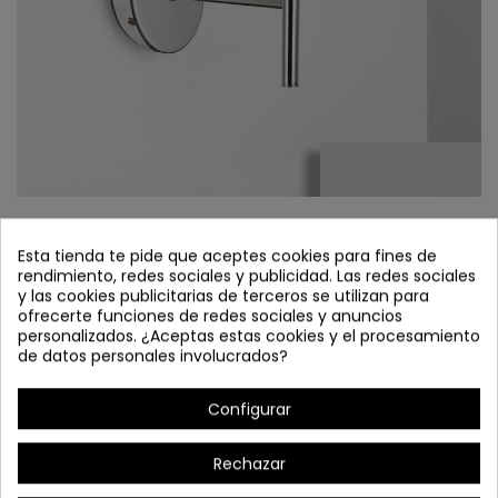
COD. 3048 APLIQUE 1L ACERO CROMADO
Esta tienda te pide que aceptes cookies para fines de
rendimiento, redes sociales y publicidad. Las redes sociales
Referencia
3048
y las cookies publicitarias de terceros se utilizan para
ofrecerte funciones de redes sociales y anuncios
Consulte Disponibilidad
personalizados. ¿Aceptas estas cookies y el procesamiento
de datos personales involucrados?
Aplique 1L acero cromado tulipa de cristal transparente y
cristal interior blanco opal.
Configurar
Rechazar