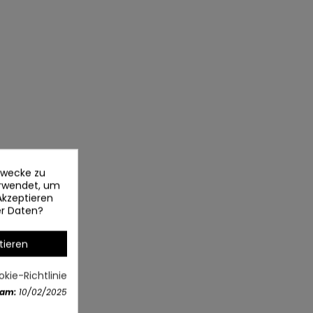
ezwecke zu
erwendet, um
Akzeptieren
er Daten?
tieren
kie-Richtlinie
 am:
10/02/2025