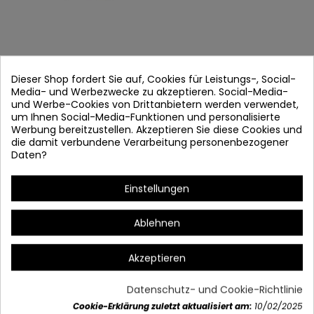
Dieser Shop fordert Sie auf, Cookies für Leistungs-, Social-
Media- und Werbezwecke zu akzeptieren. Social-Media-
und Werbe-Cookies von Drittanbietern werden verwendet,
um Ihnen Social-Media-Funktionen und personalisierte
Werbung bereitzustellen. Akzeptieren Sie diese Cookies und
LAMPE 2495
die damit verbundene Verarbeitung personenbezogener
Daten?
Artikel-Nr.
2495
Verfügbarkeit prüfen
Einstellungen
Struktur: Chrom Stahl und Glas
Ablehnen
30W PW LED 6000K
Akzeptieren
2400 lm
Maße: Breite: 56 cm 日本語: 26 cm
Datenschutz- und Cookie-Richtlinie
Cookie-Erklärung zuletzt aktualisiert am:
10/02/2025