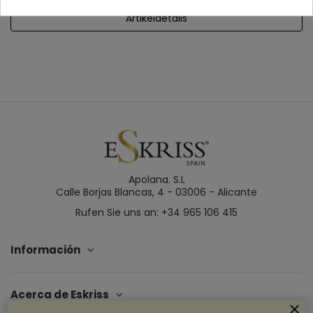
Artikeldetails
Apolana. S.L
Calle Borjas Blancas, 4 - 03006 - Alicante
Rufen Sie uns an: +34 965 106 415
Información
Acerca de Eskriss