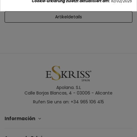
Cookie-Erklärung zuletzt aktualisiert am:
10/02/2025
Artikeldetails
Apolana. S.L
Calle Borjas Blancas, 4 - 03006 - Alicante
Rufen Sie uns an: +34 965 106 415
Información