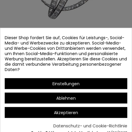
Dieser Shop fordert Sie auf, Cookies für Leistungs-, Social-
Media- und Werbezwecke zu akzeptieren. Social-Media-
und Werbe-Cookies von Drittanbietern werden verwendet,
um Ihnen Social-Media-Funktionen und personalisierte
Werbung bereitzustellen. Akzeptieren Sie diese Cookies und
LÁMPARA 2112
die damit verbundene Verarbeitung personenbezogener
Daten?
Artikel-Nr.
2112
Auf Lager
Einstellungen
Struktur: Verchromter Stahl
Ablehnen
Kristall: Rock Crystal
Kugeln: 6xG4 (20w max.)
Akzeptieren
Maße: Breite: 42 cm 日本語: 42 cm
Datenschutz- und Cookie-Richtlinie
Inklusive Glühlampen