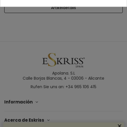
Artikeldetails
Apolana. S.L
Calle Borjas Blancas, 4 - 03006 - Alicante
Rufen Sie uns an: +34 965 106 415
Información
Acerca de Eskriss