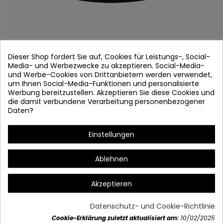
Dieser Shop fordert Sie auf, Cookies für Leistungs-, Social-
Media- und Werbezwecke zu akzeptieren. Social-Media-
und Werbe-Cookies von Drittanbietern werden verwendet,
um Ihnen Social-Media-Funktionen und personalisierte
Werbung bereitzustellen. Akzeptieren Sie diese Cookies und
RUNDE BASIS 3 BOHRER 35 CM
die damit verbundene Verarbeitung personenbezogener
Daten?
Artikel-Nr.
8945
Einstellungen
BASIS REDONDA 3 TALADROS 35 CM
Maßnahmen: 35 x 3,5
Ablehnen
Material: Stahl
Akzeptieren
Verfügbare Farben: Schwarz
* Einschließlich Befestigungselemente
Datenschutz- und Cookie-Richtlinie
Cookie-Erklärung zuletzt aktualisiert am:
10/02/2025