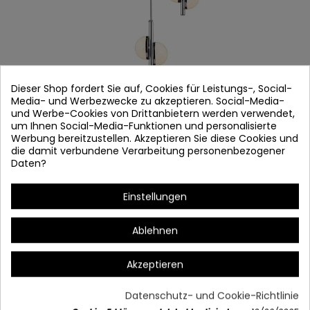
Dieser Shop fordert Sie auf, Cookies für Leistungs-, Social-
Media- und Werbezwecke zu akzeptieren. Social-Media-
und Werbe-Cookies von Drittanbietern werden verwendet,
um Ihnen Social-Media-Funktionen und personalisierte
Werbung bereitzustellen. Akzeptieren Sie diese Cookies und
LAMPARA LED 2786
die damit verbundene Verarbeitung personenbezogener
Daten?
Artikel-Nr.
2786
Nur noch wenige Teile verfügbar
Einstellungen
Chromstahl, .
Ablehnen
PC und Glaskugeln
3 x (2x5W 4000K
Akzeptieren
2580 Lúmen
Datenschutz- und Cookie-Richtlinie
Durchmesser 35 x 140 cm