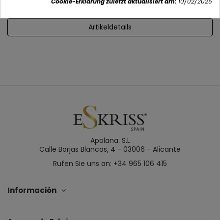
Cookie-Erklärung zuletzt aktualisiert am:
10/02/2025
Artikeldetails
Apolana. S.L
Calle Borjas Blancas, 4 - 03006 - Alicante
Rufen Sie uns an: +34 965 106 415
Información