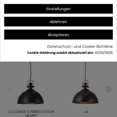
(AUSSCHUSS)
Einstellungen
Ablehnen
Artikeldetails
Akzeptieren
Vielleicht gefällt Ihnen auch
Datenschutz- und Cookie-Richtlinie
Cookie-Erklärung zuletzt aktualisiert am:
10/02/2025
COLGANTE 1L HIERRO COLOR
JA
NEGRO