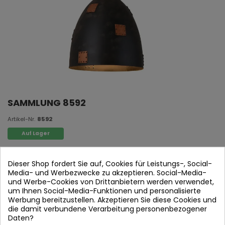
SAMMLUNG 8592
Artikel-Nr.
8592
Auf Lager
Alterung von Eisen und Kupfer Details
Dieser Shop fordert Sie auf, Cookies für Leistungs-, Social-
Media- und Werbezwecke zu akzeptieren. Social-Media-
1xE27 max. 40
und Werbe-Cookies von Drittanbietern werden verwendet,
(Bombilla nicht enthalten)
um Ihnen Social-Media-Funktionen und personalisierte
Werbung bereitzustellen. Akzeptieren Sie diese Cookies und
Maßnahmen:
30 cm 日本語: 120 cm
die damit verbundene Verarbeitung personenbezogener
Bildschirm: 30 cm 日本語: 50 cm
Daten?