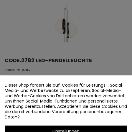
CODE.2782 LED-PENDELLEUCHTE
Artikel-Nr.
2782
Auf Lager
Dieser Shop fordert Sie auf, Cookies für Leistungs-, Social-
Media- und Werbezwecke zu akzeptieren. Social-Media-
Verchromter Stahl, PC
und Werbe-Cookies von Drittanbietern werden verwendet,
und kristallkugeln.
um Ihnen Social-Media-Funktionen und personalisierte
2x5W 4000k
Werbung bereitzustellen. Akzeptieren Sie diese Cookies und
Band 860
die damit verbundene Verarbeitung personenbezogener
Maßnahmen:
15 cm 日本語: 140 cm
Daten?
Einstellungen