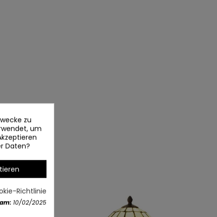
ezwecke zu
erwendet, um
Akzeptieren
er Daten?
tieren
kie-Richtlinie
 am:
10/02/2025