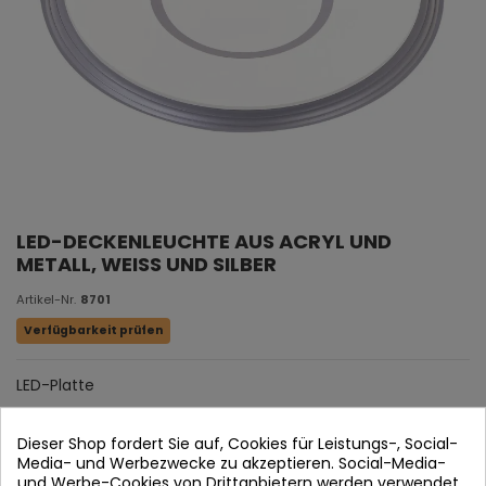
LED-DECKENLEUCHTE AUS ACRYL UND
METALL, WEISS UND SILBER
Artikel-Nr.
8701
Verfügbarkeit prüfen
LED-Platte
Acryl und Metall in Weiß und Silber.
Dieser Shop fordert Sie auf, Cookies für Leistungs-, Social-
Media- und Werbezwecke zu akzeptieren. Social-Media-
und Werbe-Cookies von Drittanbietern werden verwendet,