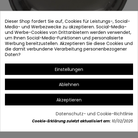
Dieser Shop fordert Sie auf, Cookies für Leistungs-, Social-
Media- und Werbezwecke zu akzeptieren. Social-Media-
und Werbe-Cookies von Drittanbietern werden verwendet,
um Ihnen Social-Media-Funktionen und personalisierte
Werbung bereitzustellen. Akzeptieren Sie diese Cookies und
die damit verbundene Verarbeitung personenbezogener
Daten?
TAPA 291
Einstellungen
Artikel-Nr.
29110
Auf Lager
Ablehnen
Nickelfarbene Abdeckkappe für Lüfterlichtsystem
Akzeptieren
Datenschutz- und Cookie-Richtlinie
Artikeldetails
Cookie-Erklärung zuletzt aktualisiert am:
10/02/2025