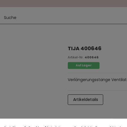
TIJA 400646
Artikel-Nr.
400646
Auf Lager
Verlängerungsstange Ventila
Artikeldetails