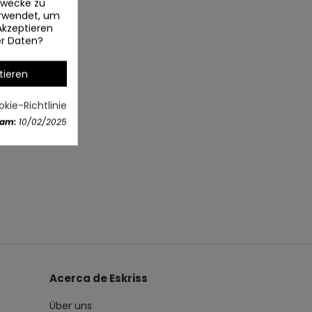
ezwecke zu
erwendet, um
Akzeptieren
er Daten?
tieren
kie-Richtlinie
 am:
10/02/2025
Acerca de Eskriss
Über uns