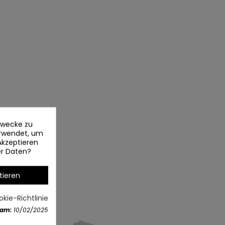
ezwecke zu
erwendet, um
Akzeptieren
er Daten?
tieren
kie-Richtlinie
 am:
10/02/2025