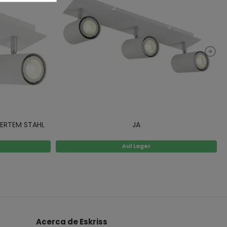
IERTEM STAHL
JA
Auf Lager
Acerca de Eskriss