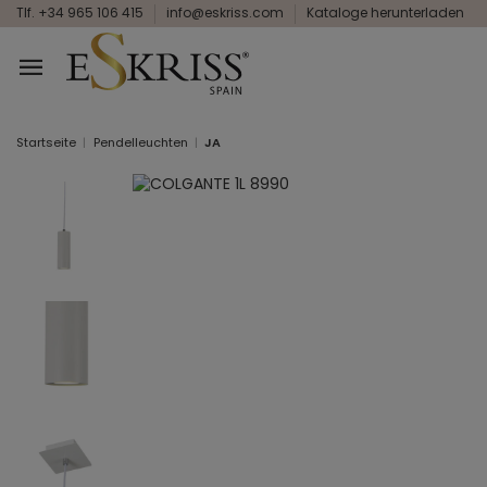
Tlf. +34 965 106 415
info@eskriss.com
Kataloge herunterladen
Startseite
Pendelleuchten
JA