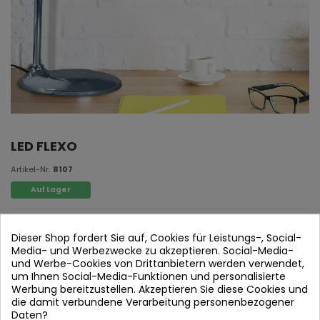
LED FLEXO
Artikel-Nr.
8107
Auf Lager
Chromstahl und Acryl
Dieser Shop fordert Sie auf, Cookies für Leistungs-, Social-
3W PW LED - 4200K
Media- und Werbezwecke zu akzeptieren. Social-Media-
und Werbe-Cookies von Drittanbietern werden verwendet,
Maßnahmen:
15 cm 日本語: 37 cm
um Ihnen Social-Media-Funktionen und personalisierte
Werbung bereitzustellen. Akzeptieren Sie diese Cookies und
die damit verbundene Verarbeitung personenbezogener
Daten?