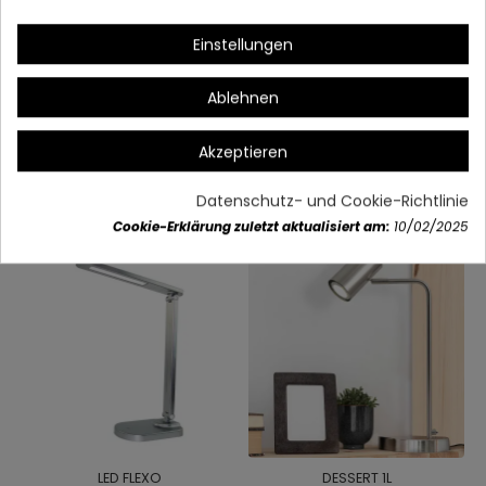
Einstellungen
Ablehnen
Artikeldetails
Akzeptieren
Vielleicht gefällt Ihnen auch
Datenschutz- und Cookie-Richtlinie
Cookie-Erklärung zuletzt aktualisiert am:
10/02/2025
LED FLEXO
DESSERT 1L