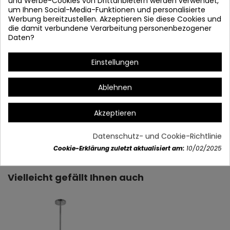
und Werbe-Cookies von Drittanbietern werden verwendet,
um Ihnen Social-Media-Funktionen und personalisierte
Werbung bereitzustellen. Akzeptieren Sie diese Cookies und
die damit verbundene Verarbeitung personenbezogener
Daten?
Einstellungen
60 cm bar.
Erhältlich in anderen Größen: 30 cm, 90 cm
Ablehnen
* Die Glühlampen werden separat verkauft.
Akzeptieren
Artikeldetails
Datenschutz- und Cookie-Richtlinie
Cookie-Erklärung zuletzt aktualisiert am:
10/02/2025
Vielleicht gefällt Ihnen auch