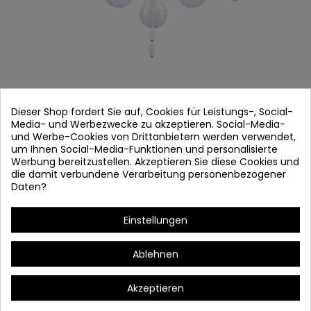
Dieser Shop fordert Sie auf, Cookies für Leistungs-, Social-
Media- und Werbezwecke zu akzeptieren. Social-Media-
und Werbe-Cookies von Drittanbietern werden verwendet,
Lüfter 44100
um Ihnen Social-Media-Funktionen und personalisierte
Werbung bereitzustellen. Akzeptieren Sie diese Cookies und
Artikel-Nr.
44100
die damit verbundene Verarbeitung personenbezogener
Auf Lager
Daten?
MODEL ADAJA
Einstellungen
Palas: 4 Klingen Holz weiß
Ablehnen
Karosserie: Aluminium weiß
Bulb: 3 x E27 (nicht enthalten)
Akzeptieren
Leistungseingang: 230V/50Hz