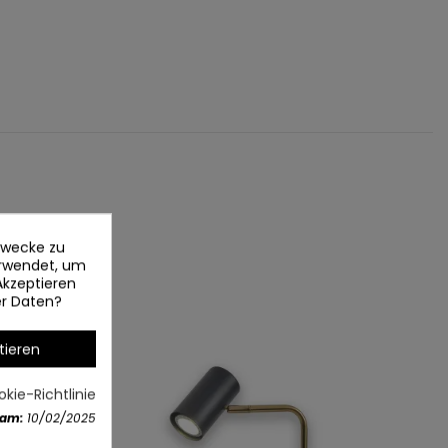
ezwecke zu
erwendet, um
Akzeptieren
er Daten?
tieren
kie-Richtlinie
 am:
10/02/2025