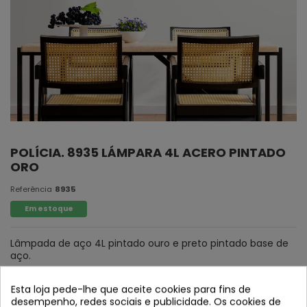
POLÍCIA. 8935 LÁMPARA 4L ACERO PINTADO
ORO
Referência
8935
Em estoque
Lâmpada de aço 4L pintado ouro e preto pintado base de
aço.
Tulip cristal em verde, âmbar cristal e vidro de fumo.
Esta loja pede-lhe que aceite cookies para fins de
desempenho, redes sociais e publicidade. Os cookies de