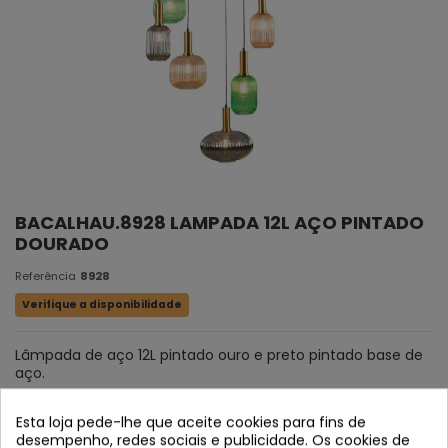
BACALHAU.8928 LAMPADA 12L AÇO PINTADO
DOURADO
Referência
8928
Verifique a disponibilidade
Lâmpada de aço 12L pintado ouro e preto pintado base de
aço.
Tulip cristal em verde, âmbar cristal e vidro de fumo.
Esta loja pede-lhe que aceite cookies para fins de
desempenho, redes sociais e publicidade. Os cookies de