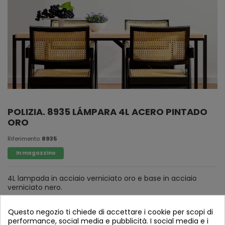
POLIZIA. 8935 LÁMPARA 4L ACERO PINTADO
ORO
Riferimento
8935
In magazzino
4L lampada in acciaio verniciato oro e base in acciaio
verniciato nero.
Cristallo tulipano in cristallo verde, ambrato e vetro fume.
Questo negozio ti chiede di accettare i cookie per scopi di
performance, social media e pubblicità. I social media e i