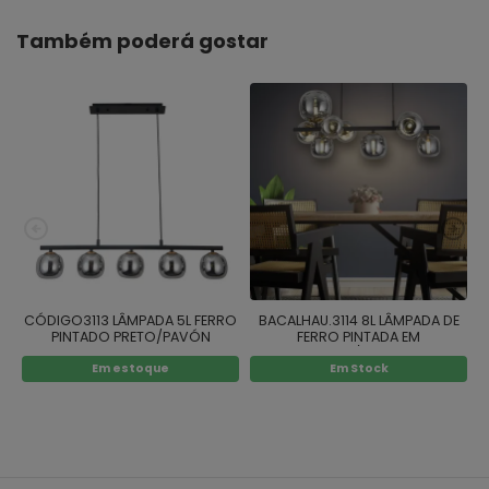
Também poderá gostar
CÓDIGO3113 LÂMPADA 5L FERRO
BACALHAU.3114 8L LÂMPADA DE
PINTADO PRETO/PAVÓN
FERRO PINTADA EM
H
PRETO/PAVÃO
Em estoque
Em Stock