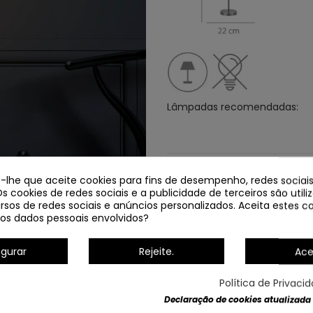
Lâmpadas recomendadas:
Dados do produto
e-lhe que aceite cookies para fins de desempenho, redes sociais
Os cookies de redes sociais e a publicidade de terceiros são util
rsos de redes sociais e anúncios personalizados. Aceita estes co
os dados pessoais envolvidos?
igurar
Rejeite.
Ace
Política de Privaci
4 8L LÂMPADA DE FERRO PINTADA
Declaração de cookies atualizada
EM PRETO/PAVÃO