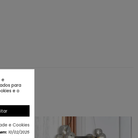
 e
izados para
okies e o
itar
dade e Cookies
 em:
10/02/2025