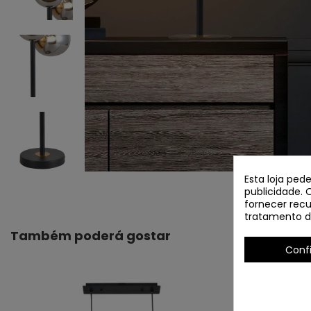
Esta loja ped
publicidade. 
fornecer recu
tratamento d
Também poderá gostar
Conf
BACALHAU.311