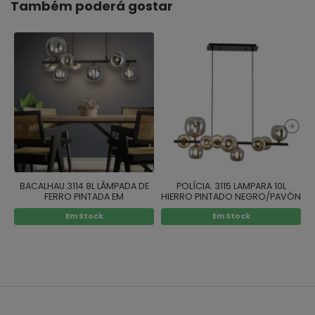
Também poderá gostar
BACALHAU.3114 8L LÂMPADA DE
POLÍCIA. 3115 LAMPARA 10L
FERRO PINTADA EM
HIERRO PINTADO NEGRO/PAVÓN
H
PRETO/PAVÃO
Em Stock
Em Stock