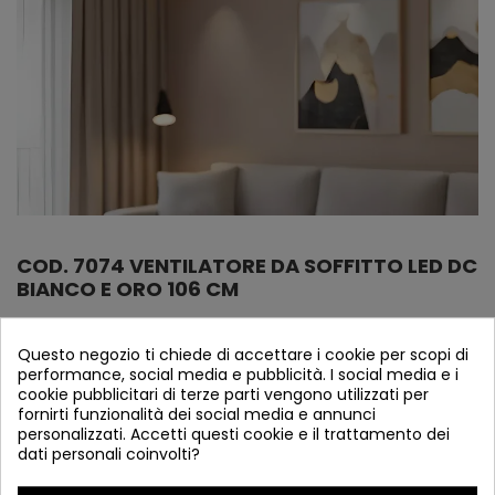
COD. 7074 VENTILATORE DA SOFFITTO LED DC
BIANCO E ORO 106 CM
Riferimento
7074
Questo negozio ti chiede di accettare i cookie per scopi di
Verifica disponibilità
performance, social media e pubblicità. I social media e i
cookie pubblicitari di terze parti vengono utilizzati per
*VENDITA PROMOZIONALE AFFINCHÉ I NOSTRI CLIENTI
fornirti funzionalità dei social media e annunci
POSSANO VENDERLO SUL WEB O IN NEGOZIO*
personalizzati. Accetti questi cookie e il trattamento dei
dati personali coinvolti?